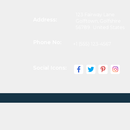
123 Fairway Lane
Address:
Golftown, Golfshire
56789 United States
Phone No:
+1 (555) 123-4567
Social Icons: