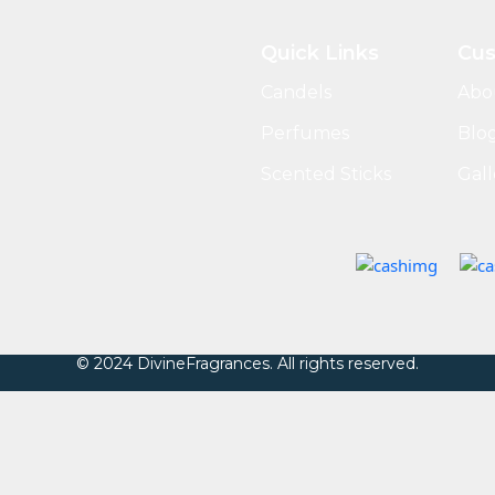
Quick Links
Cus
Candels
Abo
Perfumes
Blo
Scented Sticks
Gall
© 2024 DivineFragrances. All rights reserved.