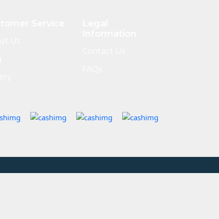
tomer Service
Legal
Information
ut Us
Contact Us
g
FAQs
ery